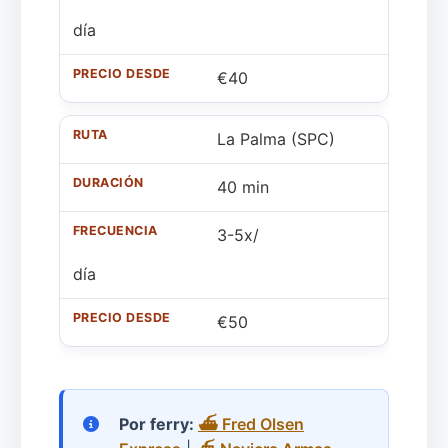
día
€40
La Palma (SPC)
40 min
3-5x/
día
€50
Por ferry:
⛴️ Fred Olsen