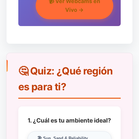
📹
Ver Webcams en
Vivo
→
🤔 Quiz: ¿Qué región
es para ti?
1. ¿Cuál es tu ambiente ideal?
🏖️ Sun, Sand & Reliability