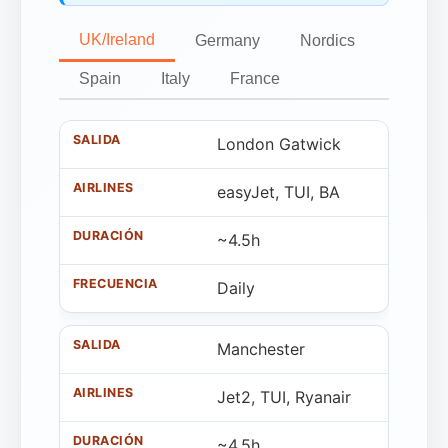
UK/Ireland
Germany
Nordics
Spain
Italy
France
London Gatwick
easyJet, TUI, BA
~4.5h
Daily
Manchester
Jet2, TUI, Ryanair
~4.5h