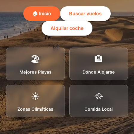
🏠 Inicio
Buscar vuelos
Alquilar coche
🏖️
🏨
Mejores Playas
Dónde Alojarse
☀️
🥘
Zonas Climáticas
Comida Local