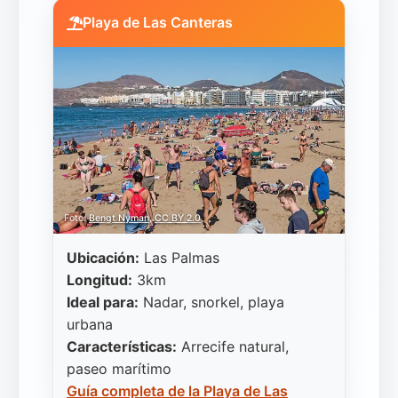
Playa de Las Canteras
Foto:
Bengt Nyman
,
CC BY 2.0
.
Ubicación:
Las Palmas
Longitud:
3km
Ideal para:
Nadar, snorkel, playa
urbana
Características:
Arrecife natural,
paseo marítimo
Guía completa de la Playa de Las