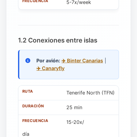
5-7x/week
1.2 Conexiones entre islas
Por avión:
✈️ Binter Canarias
|
✈️ Canaryfly
Tenerife North (TFN)
25 min
15-20x/
día