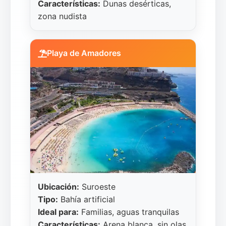
Características:
Dunas desérticas,
zona nudista
Playa de Amadores
Ubicación:
Suroeste
Tipo:
Bahía artificial
Ideal para:
Familias, aguas tranquilas
Características:
Arena blanca, sin olas