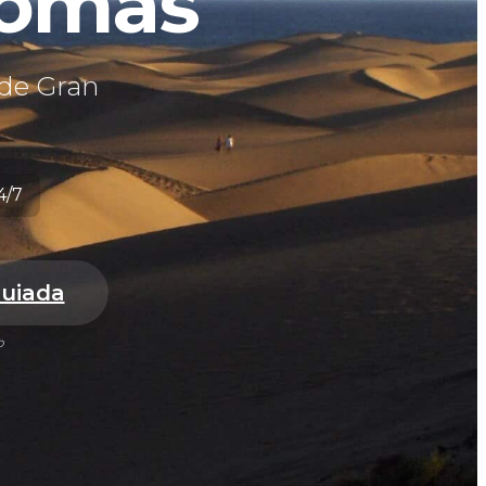
lomas
 de Gran
4/7
Guiada
o