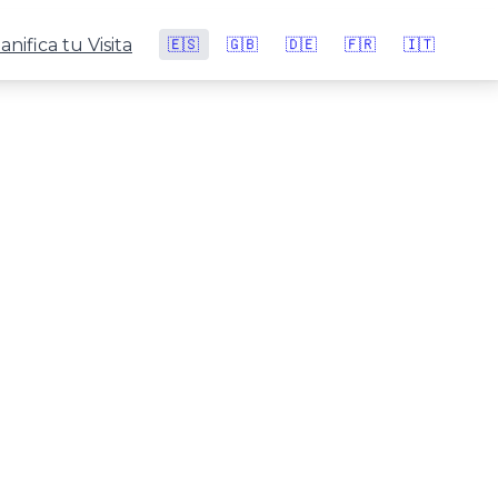
anifica tu Visita
🇪🇸
🇬🇧
🇩🇪
🇫🇷
🇮🇹