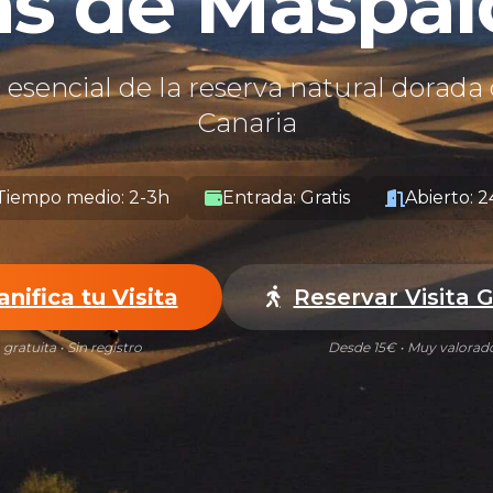
s de Maspa
 esencial de la reserva natural dorada
Canaria
Tiempo medio: 2-3h
Entrada: Gratis
Abierto: 2
anifica tu Visita
Reservar Visita 
 gratuita • Sin registro
Desde 15€ • Muy valorad