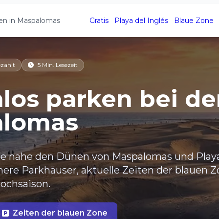
en in Maspalomas
Gratis
Playa del Inglés
Blaue Zone
ezahlt
5 Min. Lesezeit
los parken bei d
alomas
tze nahe den Dünen von Maspalomas und Playa
ichere Parkhäuser, aktuelle Zeiten der blauen 
Hochsaison.
Zeiten der blauen Zone