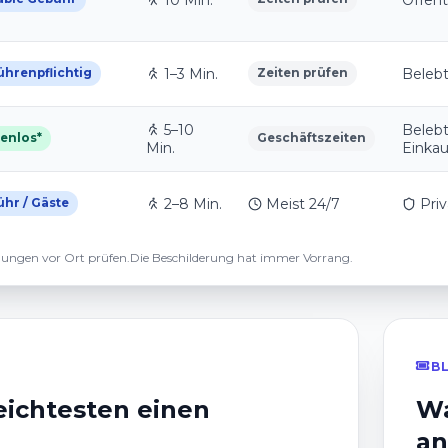
10 Min.
Öffent
1–3 Min.
Belebt
hrenpflichtig
Zeiten prüfen
5–10
Belebt
enlos*
Geschäftszeiten
Min.
Einkau
2–8 Min.
Meist 24/7
Priv
hr / Gäste
gungen vor Ort prüfen.
Die Beschilderung hat immer Vorrang.
B
ichtesten einen
W
an