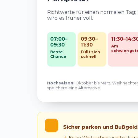
Richtwerte für einen normalen Tag
wird es früher voll.
07:00–
09:30–
11:30–14:3
09:30
11:30
Am
schwierigst
Beste
Füllt sich
Chance
schnell
Hochsaison:
Oktober bis März, Weihnachten
speichere eine Alternative.
Sicher parken und Bußgel
Keine Wertsachen sichtbar lass