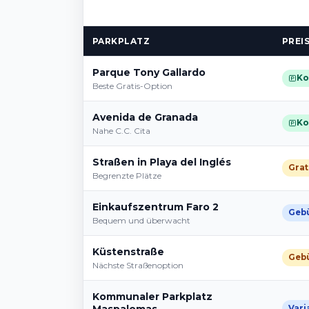
PARKPLATZ
PREI
Parque Tony Gallardo
Ko
Beste Gratis-Option
Avenida de Granada
Ko
Nahe C.C. Cita
Straßen in Playa del Inglés
Grat
Begrenzte Plätze
Einkaufszentrum Faro 2
Gebü
Bequem und überwacht
Küstenstraße
Gebü
Nächste Straßenoption
Kommunaler Parkplatz
Vari