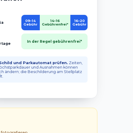
09–14
14–16
16–20
Ab 20
Sa
Gebühr
Gebührenfrei*
Gebühr
Gebührenfrei*
In der Regel gebührenfrei*
rtage
 Schild und Parkautomat prüfen.
Zeiten,
öchstparkdauer und Ausnahmen können
ich ändern; die Beschilderung am Stellplatz
lt.
 fotografieren