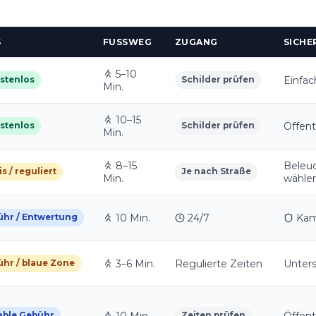
S
FUSSWEG
ZUGANG
SICHE
5–10
Einfac
stenlos
Schilder prüfen
Min.
10–15
Öffent
stenlos
Schilder prüfen
Min.
8–15
Beleuc
is / reguliert
Je nach Straße
Min.
wähle
10 Min.
24/7
Kam
hr / Entwertung
3–6 Min.
Regulierte Zeiten
Unters
hr / blaue Zone
able Gebühr
Zeiten prüfen