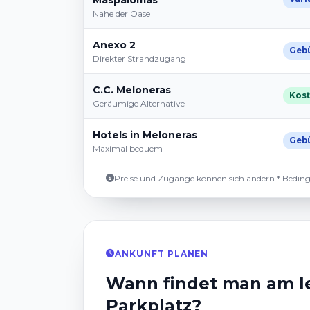
Maspalomas
Nahe der Oase
Anexo 2
Gebü
Direkter Strandzugang
C.C. Meloneras
Kost
Geräumige Alternative
Hotels in Meloneras
Gebü
Maximal bequem
Preise und Zugänge können sich ändern.
* Bedin
ANKUNFT PLANEN
Wann findet man am le
Parkplatz?