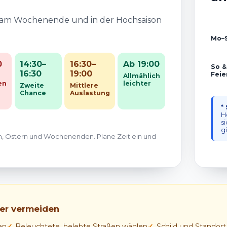
; am Wochenende und in der Hochsaison
Mo–
0
14:30–
16:30–
Ab 19:00
So &
16:30
19:00
Feie
Allmählich
en
leichter
Zweite
Mittlere
Chance
Auslastung
*
H
s
gi
, Ostern und Wochenenden. Plane Zeit ein und
der vermeiden
en
Beleuchtete, belebte Straßen wählen
Schild und Standort