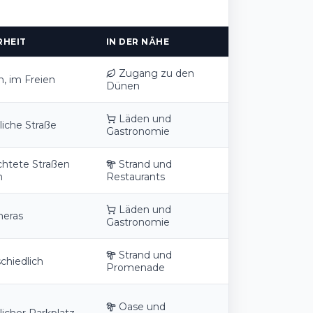
RHEIT
IN DER NÄHE
Zugang zu den
h, im Freien
Dünen
Läden und
liche Straße
Gastronomie
htete Straßen
Strand und
n
Restaurants
Läden und
eras
Gastronomie
Strand und
chiedlich
Promenade
Oase und